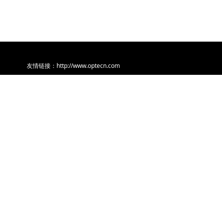
http://www.
milliq.cn
友情链接：http://www.optecn.com