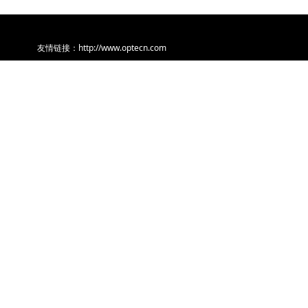
http://www.
milliq.cn
友情链接：http://www.optecn.com